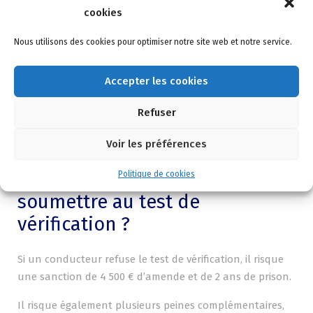
cookies
Et si le conducteur n’est pas d’accord avec le résultat
Nous utilisons des cookies pour optimiser notre site web et notre service.
qu’il obtient, il peut tout à fait demander à effectuer un
second souffle.
Accepter les cookies
Si le conducteur ne peut pas souffler dans le ballon (à
cause d’une blessure par exemple, ou d’une incapacité
Refuser
physique), il faudra qu’il fasse une prise de sang.
Voir les préférences
Que se passe-t-il si le
conducteur refuse de se
Politique de cookies
soumettre au test de
vérification ?
Si un conducteur refuse le test de vérification, il risque
une sanction de 4 500 € d’amende et de 2 ans de prison.
Il risque également plusieurs peines complémentaires,