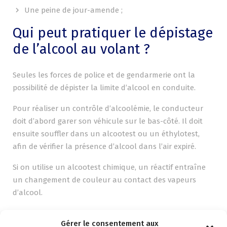
Une peine de jour-amende ;
Qui peut pratiquer le dépistage
de l’alcool au volant ?
Seules les forces de police et de gendarmerie ont la
possibilité de dépister la limite d’alcool en conduite.
Pour réaliser un contrôle d’alcoolémie, le conducteur
doit d’abord garer son véhicule sur le bas-côté. Il doit
ensuite souffler dans un alcootest ou un éthylotest,
afin de vérifier la présence d’alcool dans l’air expiré.
Si on utilise un alcootest chimique, un réactif entraîne
un changement de couleur au contact des vapeurs
d’alcool.
Si c’est un éthylotest électronique, il mesure la quantité
Gérer le consentement aux
d’alcool qui se trouve dans l’air expiré.