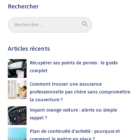
Rechercher
search
Ok
Articles récents
Récupérer ses points de permis : le guide
complet
Comment trouver une assurance
professionnelle pas chère sans compromettre
la couverture ?
Voyant orange voiture : alerte ou simple
rappel ?
Plan de continuité d’activité : pourquoi et
comment le mettre en place ?