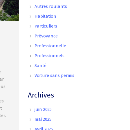
Autres roulants
Habitation
Particuliers
Prévoyance
Professionnelle
Professionnels
Santé
e
Voiture sans permis
ar
ous
Archives
es
t
juin 2025
er.
mai 2025
avril 2025