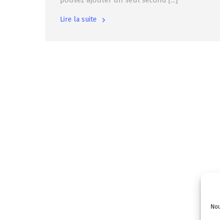
pouvez ajouter un seul second [...]
Lire la suite
Nou