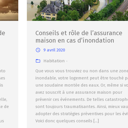
de
Conseils et rôle de l’assurance
maison en cas d’inondation
9 avril 2020
Habitation
oto
Que vous vous trouviez ou non dans une zon
ses
inondable, votre logement peut être touché p
is
une soudaine montée des eaux. Or, même si v
avez souscrit à une assurance maison pour
lle,
prévenir ces événements. De telles catastroph
le de
sont toujours traumatisantes. Ainsi, mieux vau
adopter des stratégies préventives pour les évit
us
Voici donc quelques conseils [...]