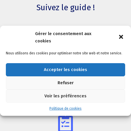
Suivez le guide !
Gérer le consentement aux
cookies
Nous utilisons des cookies pour optimiser notre site web et notre service.
ÉTAPE 1
Accepter les cookies
Echangez avec nos experts sur les garanties et
Refuser
options qui peuvent répondre à vos besoins, ou
Voir les préférences
réalisez directement un devis en ligne
Politique de cookies