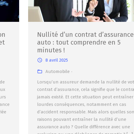
on
Nullité d’un contrat d’assurance
et
auto : tout comprendre en 5
minutes !
8 avril 2025
Automobile
 de
Lorsqu’un assureur demande la nullité de vo
aux
contrat d’assurance, cela signifie que le contr
urs
jamais existé. Et cette situation peut entraîner
rance
lourdes conséquences, notamment en cas
iée
d’accident responsable. Mais alors quelles son
raisons pouvant entraîner la nullité d’une
assurance auto ? Quelle différence avec une