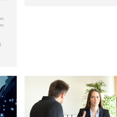
les
des
]