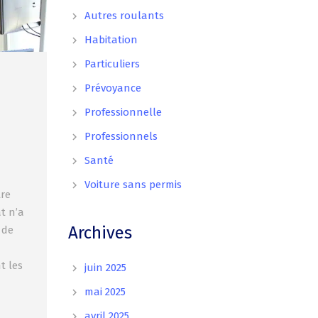
Autres roulants
Habitation
Particuliers
Prévoyance
Professionnelle
Professionnels
Santé
Voiture sans permis
tre
at n’a
Archives
 de
t les
juin 2025
mai 2025
avril 2025