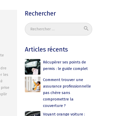
Rechercher
search
Ok
Articles récents
ite
Récupérer ses points de
ndre
permis : le guide complet
r les
Comment trouver une
té
assurance professionnelle
 prise
pas chère sans
plir
compromettre la
couverture ?
Voyant orange voiture :