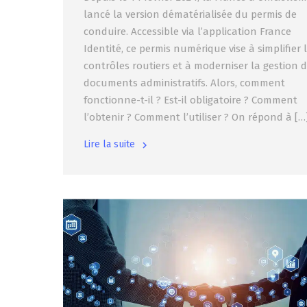
lancé la version dématérialisée du permis de
conduire. Accessible via l’application France
Identité, ce permis numérique vise à simplifier 
contrôles routiers et à moderniser la gestion 
documents administratifs. Alors, comment
fonctionne-t-il ? Est-il obligatoire ? Comment
l’obtenir ? Comment l’utiliser ? On répond à […
Lire la suite