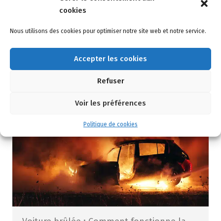
risques sont notamment des litiges juridiques ou
cookies
administratifs avec un tiers. À l’instar de
Nous utilisons des cookies pour optimiser notre site web et notre service.
l’assurance responsabilité civile professionnelle, la
protection […]
Accepter les cookies
Lire la suite
Refuser
Voir les préférences
Politique de cookies