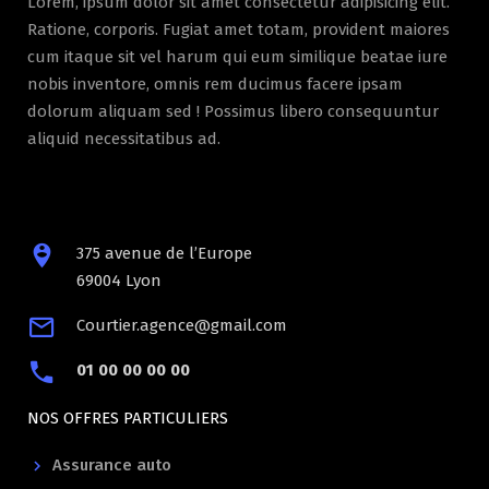
Lorem, ipsum dolor sit amet consectetur adipisicing elit.
Ratione, corporis. Fugiat amet totam, provident maiores
cum itaque sit vel harum qui eum similique beatae iure
nobis inventore, omnis rem ducimus facere ipsam
dolorum aliquam sed ! Possimus libero consequuntur
aliquid necessitatibus ad.
375 avenue de l’Europe
69004 Lyon
Courtier.agence@gmail.com
01 00 00 00 00
NOS OFFRES PARTICULIERS
Assurance auto