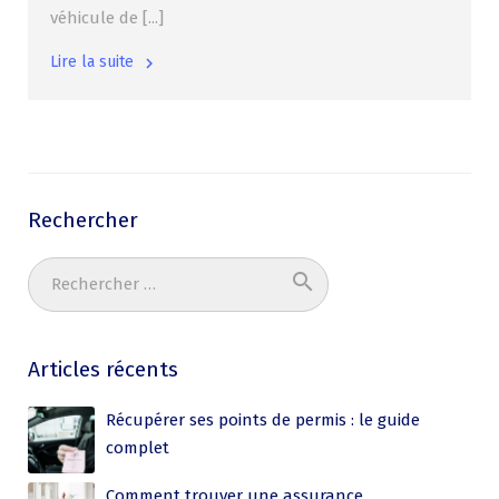
véhicule de [...]
Lire la suite
Rechercher
search
Ok
Articles récents
Récupérer ses points de permis : le guide
complet
Comment trouver une assurance