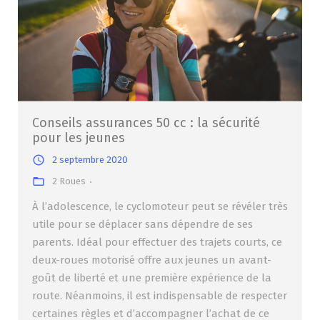
Conseils assurances 50 cc : la sécurité
pour les jeunes
2 septembre 2020
2 Roues
À l’adolescence, le cyclomoteur peut se révéler très
utile pour se déplacer sans dépendre de ses
parents. Idéal pour effectuer des trajets courts, ce
deux-roues motorisé offre aux jeunes un avant-
goût de liberté et une première expérience de la
route. Néanmoins, il est indispensable de respecter
certaines règles et d’accompagner l’achat de ce