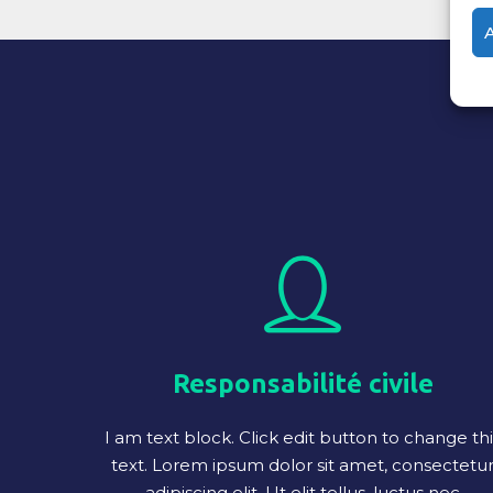
Responsabilité civile
I am text block. Click edit button to change thi
text. Lorem ipsum dolor sit amet, consectetu
adipiscing elit. Ut elit tellus, luctus nec