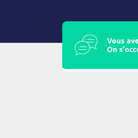
Vous ave
On s'occ