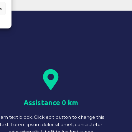
es
Assistance 0 km
 am text block. Click edit button to change this
text. Lorem ipsum dolor sit amet, consectetur
adipiscing elit. Ut elit tellus, luctus nec