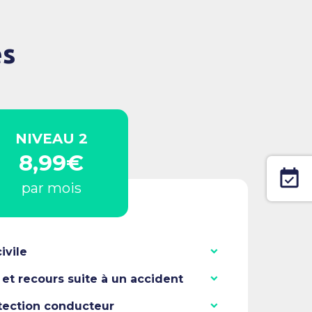
es
NIVEAU 2
8,99€
event_available
par mois
ivile
et recours suite à un accident
tection conducteur