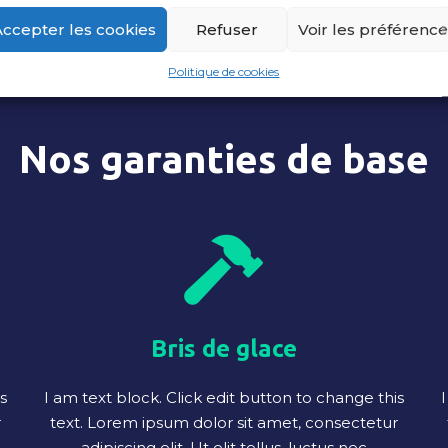
Accepter les cookies
Refuser
Voir les préférenc
Politique de cookies
Nos garanties de base
Bris de glace
s
I am text block. Click edit button to change this
I
r
text. Lorem ipsum dolor sit amet, consectetur
adipiscing elit. Ut elit tellus, luctus nec