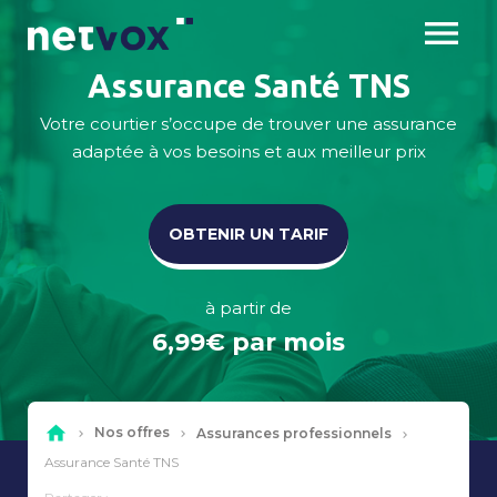
Skip
menu
to
content
Assurance Santé TNS
Offres particuliers
Votre courtier s’occupe de trouver une assurance
adaptée à vos besoins et aux meilleur prix
Offres professionnels
À propos
OBTENIR UN TARIF
DEMANDER UN DEVIS
à partir de
6,99€ par mois
home
Nos offres
Assurances professionnels
chevron_right
chevron_right
chevron_right
Assurance Santé TNS