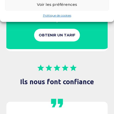
Voir les préférences
Vous avez un contrat en cours ?
On s'occupe de toutes les formalités
Politique de cookies
!
OBTENIR UN TARIF
star
star
star
star
star
Ils nous font confiance