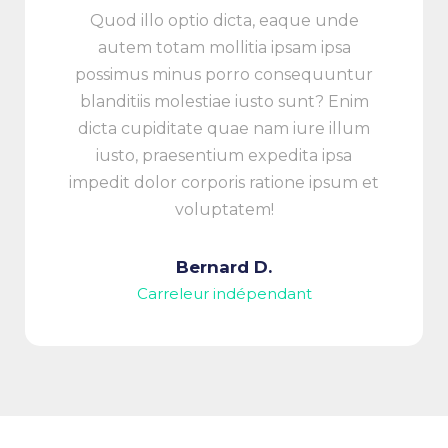
Quod illo optio dicta, eaque unde
autem totam mollitia ipsam ipsa
possimus minus porro consequuntur
blanditiis molestiae iusto sunt? Enim
dicta cupiditate quae nam iure illum
iusto, praesentium expedita ipsa
impedit dolor corporis ratione ipsum et
voluptatem!
Bernard D.
Carreleur indépendant