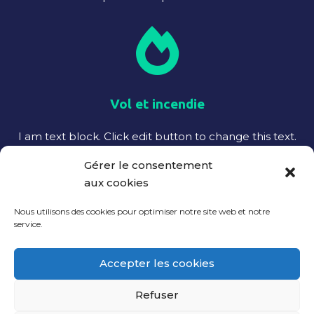
Vol et incendie
I am text block. Click edit button to change this text.
Lorem ipsum dolor sit amet, consectetur adipiscing
Gérer le consentement
elit. Ut elit tellus, luctus nec ullamcorper mattis,
aux cookies
pulvinar dapibus leo.
Nous utilisons des cookies pour optimiser notre site web et notre
service.
Accepter les cookies
Refuser