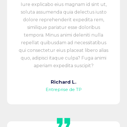
Iure explicabo eius magnam id sint ut,
soluta assumenda quia delectus iusto
dolore reprehenderit expedita rem,
similique pariatur esse doloribus
tempora. Minus animi deleniti nulla
repellat quibusdam ad necessitatibus
qui consectetur eius placeat libero alias
quo, adipisci itaque culpa? Fuga animi
aperiam expedita suscipit?
Richard L.
Entreprise de TP