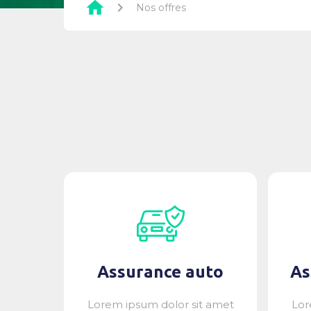
home
chevron_right
Nos offres
Assurance auto
As
Lorem ipsum dolor sit amet
Lor