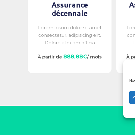
Assurance
A
décennale
Lorem ipsum dolor sit amet
Lor
consectetur, adipisicing elit.
con
Dolore aliquam officia
accusamus,...
888,88€
À partir de
/ mois
À p
Nou