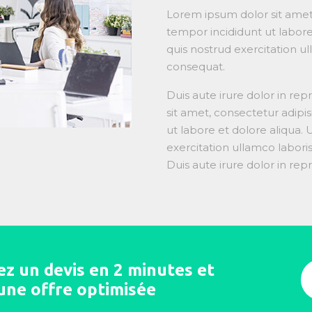
Lorem ipsum dolor sit amet,
tempor incididunt ut labore
quis nostrud exercitation u
consequat.
Duis aute irure dolor in re
sit amet, consectetur adipi
ut labore et dolore aliqua.
exercitation ullamco labori
Duis aute irure dolor in rep
 un devis en 2 minutes et
une offre optimisée