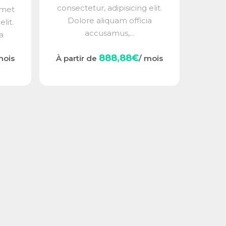
consectetur, adipisicing elit.
amet
Dolore aliquam officia
lit.
accusamus,...
a
888,88€
mois
À partir de
/ mois