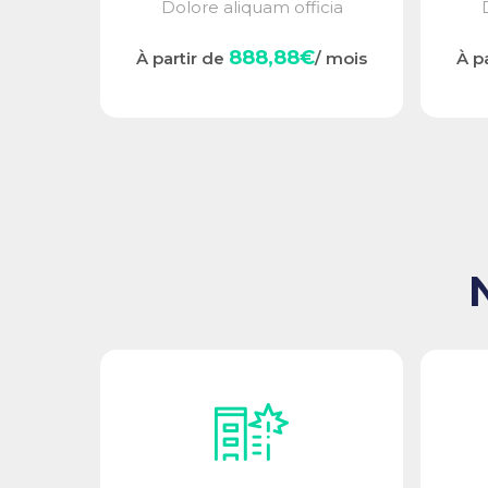
Dolore aliquam officia
accusamus,...
888,88€
À partir de
/ mois
À p