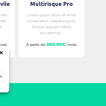
vile
Multirisque Pro
amet
Lorem ipsum dolor sit amet
lit.
consectetur, adipisicing elit.
a
Dolore aliquam officia
accusamus,...
888,88€
mois
À partir de
/ mois
es