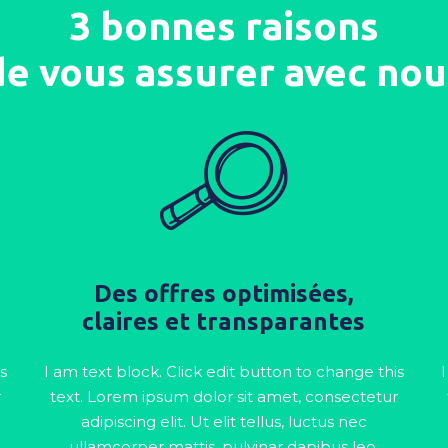
3 bonnes raisons
de vous assurer avec nou
Des offres optimisées,
claires et transparantes
s
I am text block. Click edit button to change this
I
r
text. Lorem ipsum dolor sit amet, consectetur
adipiscing elit. Ut elit tellus, luctus nec
ullamcorper mattis, pulvinar dapibus leo.