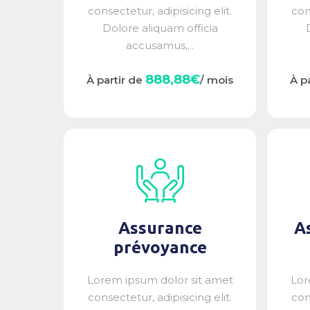
consectetur, adipisicing elit.
con
Dolore aliquam officia
accusamus,...
888,88€
À partir de
/ mois
À p
Assurance
A
prévoyance
Lorem ipsum dolor sit amet
Lor
consectetur, adipisicing elit.
con