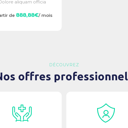
Dolore aliquam officia
accusamus,...
888,88€
artir de
/ mois
DÉCOUVREZ
Nos offres professionnel