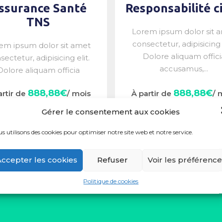
ssurance Santé
Responsabilité ci
TNS
Lorem ipsum dolor sit 
consectetur, adipisicing e
em ipsum dolor sit amet
Dolore aliquam offici
sectetur, adipisicing elit.
accusamus,...
Dolore aliquam officia
accusamus,...
888,88€
888,88€
artir de
/ mois
À partir de
/ 
Gérer le consentement aux cookies
s utilisons des cookies pour optimiser notre site web et notre service.
Accepter les cookies
Refuser
Voir les préférenc
Politique de cookies